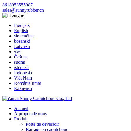
8618953555987
sales@sunnyrubber.cn
Langue
Français
English
slovenčina
bosanski
Latviešu
বাংলা
Čeština
suomi
íslenska
Indonesia
Việt Nam
România limbi
Ελληνικά
Accueil
À propos de nous
Produit
Porte de déversoir
Barrage en caoutchouc