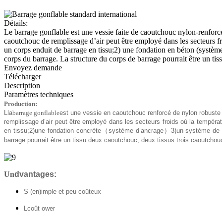
Détails:
Le barrage gonflable est une vessie faite de caoutchouc nylon-renforcé 
caoutchouc de remplissage d’air peut être employé dans les secteurs fr
un corps enduit de barrage en tissu;2) une fondation en béton (syst
corps du barrage. La structure du corps de barrage pourrait être un ti
Envoyez demande
Télécharger
Description
Paramètres techniques
P
roduction:
Lla
barrage gonflable
est une vessie en caoutchouc renforcé de nylon robus
remplissage d’air peut être employé dans les secteurs froids où la tempéra
en tissu;
2)
une fondation concrète
（
système d’ancrage
）
3)
un système de 
barrage pourrait être un tissu deux caoutchouc, deux tissus trois caoutchou
Un
dvantages:
S (en)
imple et peu coûteux
L
coût ower